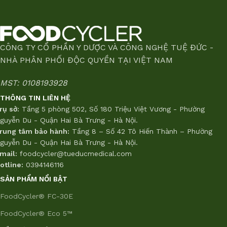
CÔNG TY CỔ PHẦN Y DƯỢC VÀ CÔNG NGHỆ TUỆ ĐỨC -
NHÀ PHÂN PHỐI ĐỘC QUYỀN TẠI VIỆT NAM
MST: 0108193928
THÔNG TIN LIÊN HỆ
rụ sở:
Tầng 5 phòng 502, Số 180 Triệu Việt Vương - Phường
guyễn Du - Quận Hai Bà Trưng - Hà Nội.
rung tâm bảo hành:
Tầng 8 – Số 42 Tô Hiến Thành – Phường
guyễn Du - Quận Hai Bà Trưng - Hà Nội.
mail:
foodcycler@tueducmedical.com
otline:
0394146116
SẢN PHẨM NỔI BẬT
FoodCycler® FC-30E
FoodCycler® Eco 5™