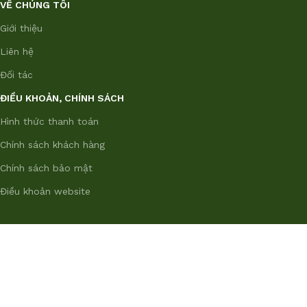
VỀ CHÚNG TÔI
Giới thiệu
Liên hệ
Đối tác
ĐIỀU KHOẢN, CHÍNH SÁCH
Hình thức thanh toán
Chính sách khách hàng
Chính sách bảo mật
Điều khoản website
FoodCycler® là nhãn hiệu đã đăng ký thuộc sở hữu của
Food Cycle Science Corporation. Bản quyền website