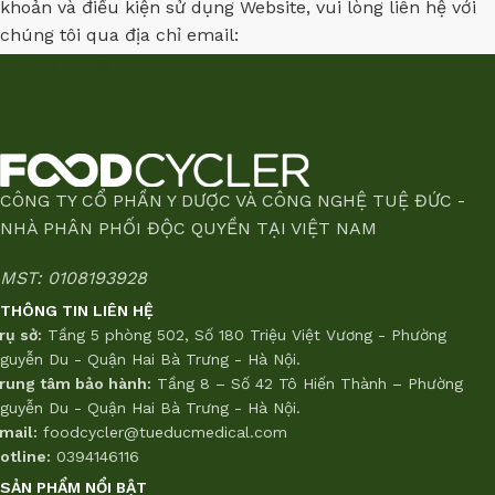
khoản và điều kiện sử dụng Website, vui lòng liên hệ với
chúng tôi qua địa chỉ email:
foodcycler@tueducmedical.com
CÔNG TY CỔ PHẦN Y DƯỢC VÀ CÔNG NGHỆ TUỆ ĐỨC -
NHÀ PHÂN PHỐI ĐỘC QUYỀN TẠI VIỆT NAM
MST: 0108193928
THÔNG TIN LIÊN HỆ
rụ sở:
Tầng 5 phòng 502, Số 180 Triệu Việt Vương - Phường
guyễn Du - Quận Hai Bà Trưng - Hà Nội.
rung tâm bảo hành:
Tầng 8 – Số 42 Tô Hiến Thành – Phường
guyễn Du - Quận Hai Bà Trưng - Hà Nội.
mail:
foodcycler@tueducmedical.com
otline:
0394146116
SẢN PHẨM NỔI BẬT