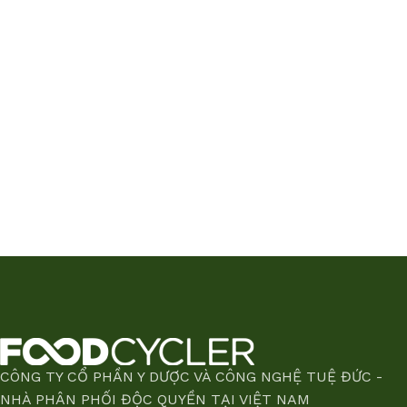
CÔNG TY CỔ PHẦN Y DƯỢC VÀ CÔNG NGHỆ TUỆ ĐỨC -
NHÀ PHÂN PHỐI ĐỘC QUYỀN TẠI VIỆT NAM