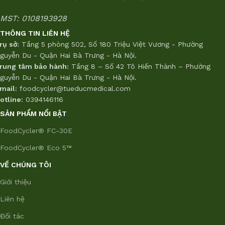
MST: 0108193928
THÔNG TIN LIÊN HỆ
rụ sở:
Tầng 5 phòng 502, Số 180 Triệu Việt Vương - Phường
guyễn Du - Quận Hai Bà Trưng - Hà Nội.
rung tâm bảo hành:
Tầng 8 – Số 42 Tô Hiến Thành – Phường
guyễn Du - Quận Hai Bà Trưng - Hà Nội.
mail:
foodcycler@tueducmedical.com
otline:
0394146116
SẢN PHẨM NỔI BẬT
FoodCycler® FC-30E
FoodCycler® Eco 5™
VỀ CHÚNG TÔI
Giới thiệu
Liên hệ
Đối tác