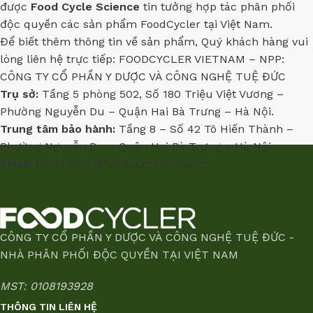
được
Food Cycle Science
tin tưởng hợp tác phân phối
độc quyền các sản phẩm FoodCycler tại Việt Nam.
Để biết thêm thông tin về sản phẩm, Quý khách hàng vui
lòng liên hệ trực tiếp: FOODCYCLER VIETNAM – NPP:
CÔNG TY CỔ PHẦN Y DƯỢC VÀ CÔNG NGHỆ TUỆ ĐỨC
Trụ sở:
Tầng 5 phòng 502, Số 180 Triệu Việt Vương –
Phường Nguyễn Du – Quận Hai Bà Trưng – Hà Nội.
Trung tâm bảo hành:
Tầng 8 – Số 42 Tô Hiến Thành –
Phường Nguyễn Du – Quận Hai Bà Trưng – Hà Nội.
Email:
foodcycler@tueducmedical.com
CÔNG TY CỔ PHẦN Y DƯỢC VÀ CÔNG NGHỆ TUỆ ĐỨC -
NHÀ PHÂN PHỐI ĐỘC QUYỀN TẠI VIỆT NAM
MST: 0108193928
THÔNG TIN LIÊN HỆ