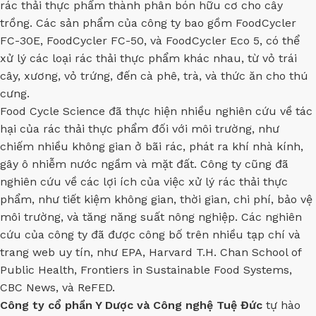
rác thải thực phẩm thành phân bón hữu cơ cho cây
trồng. Các sản phẩm của công ty bao gồm FoodCycler
FC-30E, FoodCycler FC-50, và FoodCycler Eco 5, có thể
xử lý các loại rác thải thực phẩm khác nhau, từ vỏ trái
cây, xương, vỏ trứng, đến cà phê, trà, và thức ăn cho thú
cưng.
Food Cycle Science đã thực hiện nhiều nghiên cứu về tác
hại của rác thải thực phẩm đối với môi trường, như
chiếm nhiều không gian ở bãi rác, phát ra khí nhà kính,
gây ô nhiễm nước ngầm và mặt đất. Công ty cũng đã
nghiên cứu về các lợi ích của việc xử lý rác thải thực
phẩm, như tiết kiệm không gian, thời gian, chi phí, bảo vệ
môi trường, và tăng năng suất nông nghiệp. Các nghiên
cứu của công ty đã được công bố trên nhiều tạp chí và
trang web uy tín, như EPA, Harvard T.H. Chan School of
Public Health, Frontiers in Sustainable Food Systems,
CBC News, và ReFED.
Công ty cổ phần Y Dược và Công nghệ Tuệ Đức
tự hào