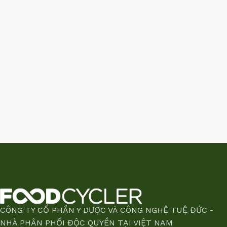
CÔNG TY CỔ PHẦN Y DƯỢC VÀ CÔNG NGHỆ TUỆ ĐỨC -
NHÀ PHÂN PHỐI ĐỘC QUYỀN TẠI VIỆT NAM