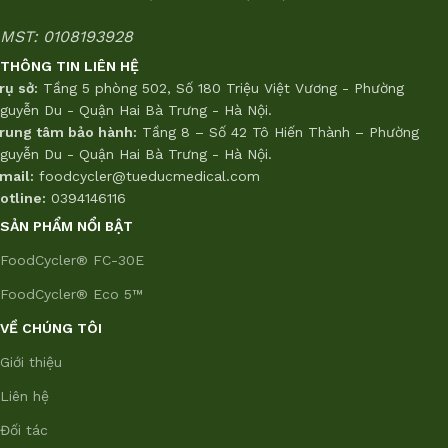
MST: 0108193928
THÔNG TIN LIÊN HỆ
rụ sở:
Tầng 5 phòng 502, Số 180 Triệu Việt Vương - Phường
guyễn Du - Quận Hai Bà Trưng - Hà Nội.
rung tâm bảo hành:
Tầng 8 – Số 42 Tô Hiến Thành – Phường
guyễn Du - Quận Hai Bà Trưng - Hà Nội.
mail:
foodcycler@tueducmedical.com
otline:
0394146116
SẢN PHẨM NỔI BẬT
FoodCycler® FC-30E
FoodCycler® Eco 5™
VỀ CHÚNG TÔI
Giới thiệu
Liên hệ
Đối tác