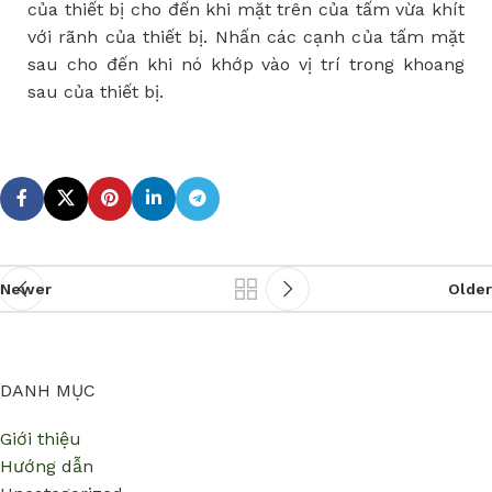
c
ủ
a thi
ế
t b
ị
cho
đế
n khi m
ặ
t tr
ê
n c
ủ
a t
ấ
m v
ừ
a kh
í
t
v
ớ
i r
ã
nh c
ủ
a thi
ế
t b
ị
. Nh
ấ
n c
á
c c
ạ
nh c
ủ
a t
ấ
m m
ặ
t
sau cho
đế
n khi n
ó
kh
ớ
p v
à
o v
ị
tr
í
trong khoang
sau c
ủ
a thi
ế
t b
ị
.
Newer
Older
DANH MỤC
Giới thiệu
Hướng dẫn