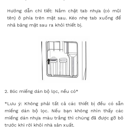
H
ướ
ng d
ẫ
n chi ti
ế
t: N
ắ
m ch
ặ
t tab nh
ự
a (c
ó
m
ũ
i
t
ê
n)
ở
ph
í
a tr
ê
n m
ặ
t sau.
Ké
o nh
ẹ
tab
x
u
ố
ng
để
nh
ả
b
ả
ng m
ặ
t sau ra kh
ỏ
i thi
ế
t b
ị
.
2.
Bó
c mi
ế
ng d
á
n b
ộ
l
ọ
c, n
ế
u c
ó
*
*
L
ư
u
ý
:
K
h
ô
ng ph
ả
i t
ấ
t c
ả
c
á
c thi
ế
t b
ị đề
u c
ó
s
ẵ
n
mi
ế
ng d
á
n b
ộ
l
ọ
c. N
ế
u b
ạ
n kh
ô
ng nh
ì
n th
ấ
y c
á
c
mi
ế
ng d
á
n nh
ự
a m
à
u tr
ắ
ng th
ì
ch
ú
ng
đ
ã
đượ
c g
ỡ
b
ỏ
tr
ướ
c khi r
ờ
i kh
ỏ
i nh
à
s
ả
n
x
u
ấ
t.