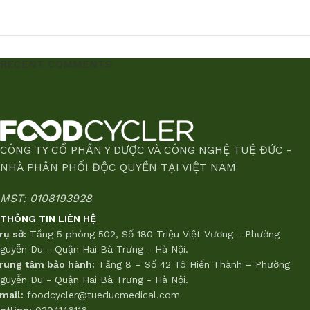
RECENT COMMENTS
CÔNG TY CỔ PHẦN Y DƯỢC VÀ CÔNG NGHỆ TUỆ ĐỨC -
NHÀ PHÂN PHỐI ĐỘC QUYỀN TẠI VIỆT NAM
MST: 0108193928
THÔNG TIN LIÊN HỆ
rụ sở:
Tầng 5 phòng 502, Số 180 Triệu Việt Vương - Phường
guyễn Du - Quận Hai Bà Trưng - Hà Nội.
rung tâm bảo hành:
Tầng 8 – Số 42 Tô Hiến Thành – Phường
guyễn Du - Quận Hai Bà Trưng - Hà Nội.
mail:
foodcycler@tueducmedical.com
otline:
0394146116