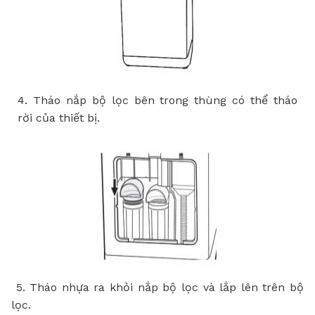
4. Th
á
o n
ắ
p b
ộ
l
ọ
c b
ê
n
trong th
ù
ng c
ó
th
ể
th
á
o
r
ờ
i
c
ủ
a thi
ế
t b
ị
.
5. Th
á
o nh
ự
a ra kh
ỏ
i n
ắ
p b
ộ
l
ọ
c v
à
l
ắ
p l
ê
n tr
ê
n b
ộ
l
ọ
c.