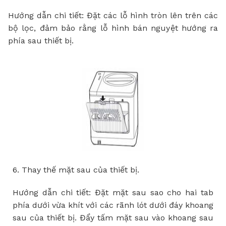
H
ướ
ng d
ẫ
n chi ti
ế
t:
Đặ
t c
á
c l
ỗ
h
ì
nh tr
ò
n l
ê
n tr
ê
n c
á
c
b
ộ
l
ọ
c,
đả
m b
ả
o r
ằ
ng l
ỗ
h
ì
nh b
á
n nguy
ệ
t h
ướ
ng ra
ph
í
a sau thi
ế
t b
ị
.
6. Thay th
ế
m
ặ
t sau c
ủ
a thi
ế
t b
ị
.
H
ướ
ng d
ẫ
n chi ti
ế
t:
Đặ
t m
ặ
t sau sao cho hai tab
ph
í
a d
ướ
i v
ừ
a kh
í
t v
ớ
i c
á
c r
ã
nh l
ó
t d
ướ
i
đ
á
y khoang
sau c
ủ
a thi
ế
t b
ị
.
Đẩ
y t
ấ
m m
ặ
t sau v
à
o khoang sau