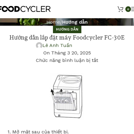
0
Home
Hướng dẫn
HƯỚNG DẪN
Hướng dẫn lắp đặt máy Foodcycler FC-30E
Lê Anh Tuấn
On Tháng 3 20, 2025
Chức năng bình luận bị tắt
1.
M
ở
m
ặ
t sau c
ủ
a thi
ế
t b
ị
.