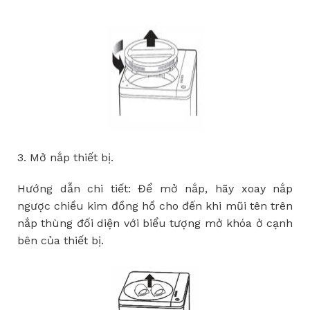
3.
M
ở
n
ắ
p thi
ế
t b
ị
.
H
ướ
ng d
ẫ
n chi ti
ế
t:
Để
m
ở
n
ắ
p, h
ã
y
x
oay n
ắ
p
ng
ượ
c chi
ề
u kim
đồ
ng h
ồ
cho
đế
n khi m
ũ
i t
ê
n tr
ê
n
n
ắ
p th
ù
ng
đố
i di
ệ
n v
ớ
i bi
ể
u t
ượ
ng m
ở
kh
ó
a
ở
c
ạ
nh
b
ê
n c
ủ
a thi
ế
t b
ị
.